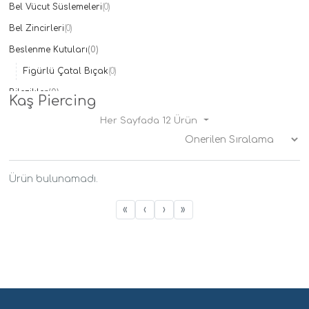
Bel Vücut Süslemeleri
(0)
Taç
(0)
Bel Zincirleri
The North Face
(0)
(0)
Ülker
(0)
Beslenme Kutuları
(0)
Xiaomi
(0)
Figürlü Çatal Bıçak
(0)
Bilezikler
(0)
Kaş Piercing
Çelik
(0)
Her Sayfada 12 Ürün
Doğal Taşlı
(0)
İsimli Bilezikler
(0)
Kelepçe
(0)
Ürün bulunamadı.
Mineli
(0)
«
‹
›
»
Çantalar
(0)
Charmlar
(0)
Çocuk Modelleri
(0)
Çocuk Bilezikleri
(0)
Çocuk Cüzdanları
(0)