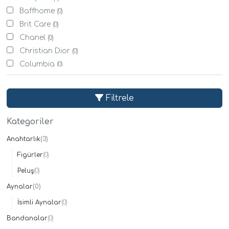
Baffhome
(0)
Brit Care
(0)
Chanel
(0)
Christian Dior
(0)
Columbia
(0)
Derimod
(0)
Eti
(0)
Filtrele
Evdema
(0)
Evy Baby
(0)
Kategoriler
Fisher Price
(0)
Anahtarlık
(3)
Givenchy
(0)
Figürler
(0)
Karaca Home
(0)
Koton
Peluş
(0)
(0)
Lacoste
(0)
Aynalar
(0)
Mystic
(0)
İsimli Aynalar
(0)
Nestle
(0)
Bandanalar
(0)
Sony
(1)