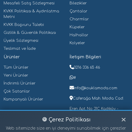
Mesafeli Satış Sözleşmesi
Bilezikler
Erkek Kolye
(0)
KVKK Politikası & Aydınlatma
Çantalar
Erkek Küpe
(0)
Metni
Charmlar
Erkek Piercing
(0)
KVKK Başvuru Talebi
Küpeler
Erkek Yüzük
(0)
Gizlilik & Güvenlik Politikası
Halhallar
Gece Lambaları
(0)
Üyelik Sözleşmesi
Kolyeler
Teslimat ve İade
Halhallar
(0)
Ürünler
İletişim Bilgileri
Kalem Kutuları
(0)
Tüm Ürünler
0216 336 65 46
Çelik Kalem Kutuları
(0)
Yeni Ürünler
Plastik Kalem Kutuları
(0)
#
İndirimli Ürünler
Kalemler
(0)
info@kouklamoda.com
Çok Satanlar
Güllü Kalemler
(0)
Caferağa Mah. Moda Cad.
Kampanyalı Ürünler
Işıklı Kalemler
(0)
Eren Apt. No 31C Kadıköy -
Tükenmez Kalemler
(0)
İstanbul
🍪 Çerez Politikası
Üçlü Set Kalemler
(0)
Web sitemizde size en iyi deneyimi sunabilmek için çerezler
Kar Küreleri
(0)