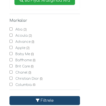
Bu Fiyat Aralığında Ara
Markalar
Aba
(2)
Acoula
(2)
Advance
(0)
Apple
(2)
Baby Me
(0)
Baffhome
(0)
Brit Care
(0)
Chanel
(0)
Christian Dior
(0)
Columbia
(0)
Derimod
(0)
Eti
(0)
Filtrele
Evdema
(0)