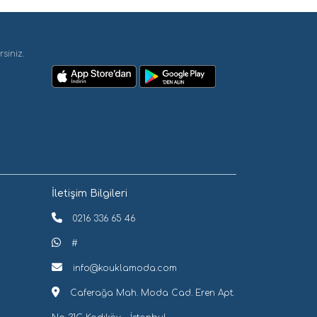
siniz.
İletişim Bilgileri
0216 336 65 46
#
info@kouklamoda.com
Caferağa Mah. Moda Cad. Eren Apt.