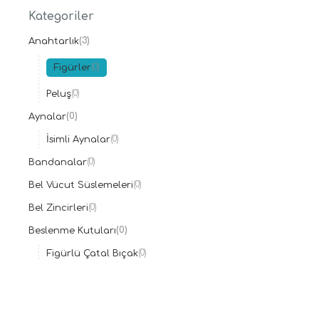
Evy Baby
(0)
Kategoriler
Fisher Price
(0)
(3)
Anahtarlık
Givenchy
(0)
Karaca Home
(0)
(0)
Figürler
Koton
(0)
(0)
Peluş
Lacoste
(0)
(0)
Aynalar
Mystic
(0)
(0)
Nestle
İsimli Aynalar
(0)
Sony
(1)
(0)
Bandanalar
Taç
(0)
(0)
Bel Vücut Süslemeleri
The North Face
(0)
(0)
Bel Zincirleri
Ülker
(0)
(0)
Beslenme Kutuları
Xiaomi
(0)
(0)
Figürlü Çatal Bıçak
(0)
Bilezikler
(0)
Çelik