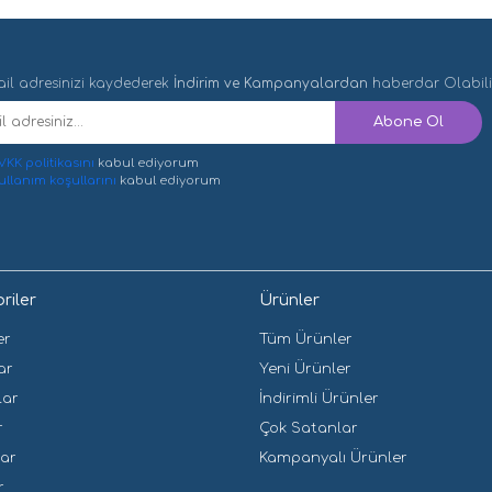
il adresinizi kaydederek
İndirim ve Kampanyalardan
haberdar Olabilir
VKK politikasını
kabul ediyorum
ullanım koşullarını
kabul ediyorum
riler
Ürünler
er
Tüm Ürünler
ar
Yeni Ürünler
lar
İndirimli Ürünler
r
Çok Satanlar
lar
Kampanyalı Ürünler
r