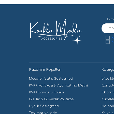
(0)
Doğal Taşlı
(0)
İsimli Bilezikler
(0)
Kelepçe
E-ma
(0)
Mineli
(0)
Çantalar
K
(0)
Charmlar
K
(0)
Çocuk Modelleri
(0)
Çocuk Bilezikleri
(0)
Çocuk Cüzdanları
Kullanım Koşulları
Katego
(0)
Çocuk Renkli Saç Tokaları
Mesafeli Satış Sözleşmesi
Bilezikl
(0)
Çocuk Setleri
KVKK Politikası & Aydınlatma Metni
Çantal
(0)
Çocuk Takma Tırnakları
KVKK Başvuru Talebi
Charm
(0)
Çocuk Tokaları
Gizlilik & Güvenlik Politikası
Küpele
Üyelik Sözleşmesi
Halhal
(0)
Defterler
Teslimat ve İade
Kolyele