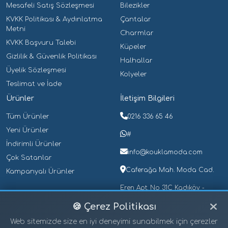
Mesafeli Satış Sözleşmesi
Bilezikler
Erkek Kolye
(0)
KVKK Politikası & Aydınlatma
Çantalar
Erkek Küpe
(0)
Metni
Charmlar
KVKK Başvuru Talebi
Erkek Piercing
(0)
Küpeler
Gizlilik & Güvenlik Politikası
Erkek Yüzük
(0)
Halhallar
Üyelik Sözleşmesi
Kolyeler
Gece Lambaları
(0)
Teslimat ve İade
Halhallar
(0)
Ürünler
İletişim Bilgileri
Kalem Kutuları
(0)
Tüm Ürünler
0216 336 65 46
Çelik Kalem Kutuları
(0)
Yeni Ürünler
#
Plastik Kalem Kutuları
(0)
İndirimli Ürünler
info@kouklamoda.com
Kalemler
(0)
Çok Satanlar
Güllü Kalemler
(0)
Caferağa Mah. Moda Cad.
Kampanyalı Ürünler
Işıklı Kalemler
(0)
Eren Apt. No 31C Kadıköy -
İstanbul
Tükenmez Kalemler
(0)
🍪 Çerez Politikası
Üçlü Set Kalemler
(0)
Web sitemizde size en iyi deneyimi sunabilmek için çerezler