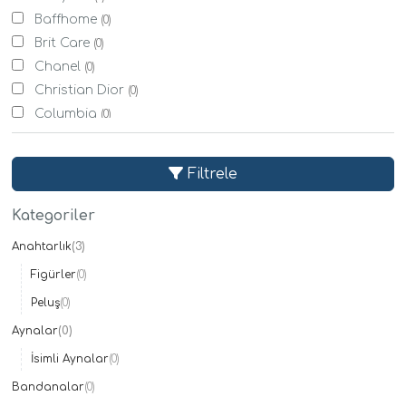
Baffhome
(0)
Brit Care
(0)
Chanel
(0)
Christian Dior
(0)
Columbia
(0)
Derimod
(0)
Eti
(0)
Filtrele
Evdema
(0)
Evy Baby
(0)
Kategoriler
Fisher Price
(0)
Anahtarlık
(3)
Givenchy
(0)
Figürler
(0)
Karaca Home
(0)
Koton
Peluş
(0)
(0)
Lacoste
(0)
Aynalar
(0)
Mystic
(0)
İsimli Aynalar
(0)
Nestle
(0)
Bandanalar
(0)
Sony
(1)