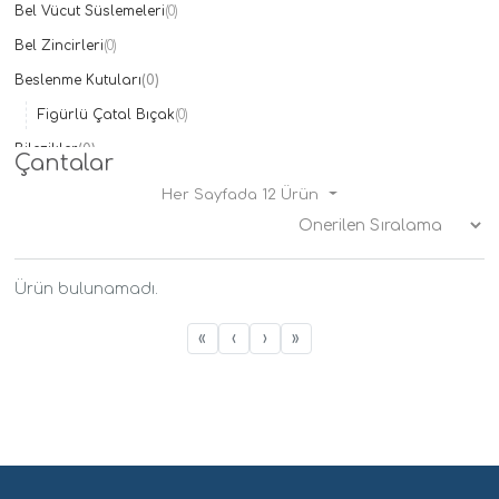
Bel Vücut Süslemeleri
(0)
Taç
(0)
Bel Zincirleri
The North Face
(0)
(0)
Ülker
(0)
Beslenme Kutuları
(0)
Xiaomi
(0)
Figürlü Çatal Bıçak
(0)
Bilezikler
(0)
Çantalar
Çelik
(0)
Her Sayfada 12 Ürün
Doğal Taşlı
(0)
İsimli Bilezikler
(0)
Kelepçe
(0)
Ürün bulunamadı.
Mineli
(0)
«
‹
›
»
Çantalar
(0)
Charmlar
(0)
Çocuk Modelleri
(0)
Çocuk Bilezikleri
(0)