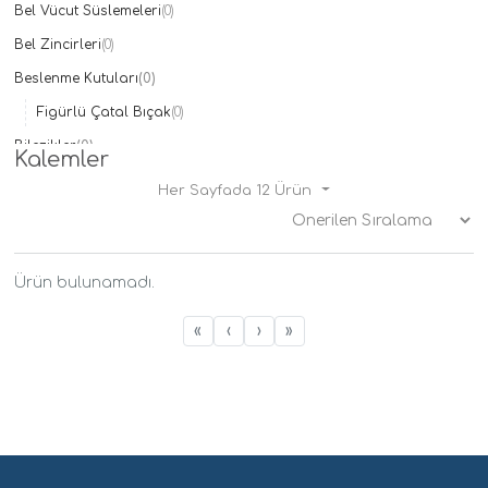
Bel Vücut Süslemeleri
(0)
Taç
(0)
Bel Zincirleri
The North Face
(0)
(0)
Ülker
(0)
Beslenme Kutuları
(0)
Xiaomi
(0)
Figürlü Çatal Bıçak
(0)
Bilezikler
(0)
Kalemler
Çelik
(0)
Her Sayfada 12 Ürün
Doğal Taşlı
(0)
İsimli Bilezikler
(0)
Kelepçe
(0)
Ürün bulunamadı.
Mineli
(0)
«
‹
›
»
Çantalar
(0)
Charmlar
(0)
Çocuk Modelleri
(0)
Çocuk Bilezikleri
(0)
Çocuk Cüzdanları
(0)