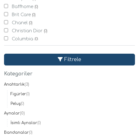
Baffhome
(0)
Brit Care
(0)
Chanel
(0)
Christian Dior
(0)
Columbia
(0)
Derimod
(0)
Eti
(0)
Filtrele
Evdema
(0)
Evy Baby
(0)
Kategoriler
Fisher Price
(0)
Anahtarlık
(3)
Givenchy
(0)
Figürler
(0)
Karaca Home
(0)
Koton
Peluş
(0)
(0)
Lacoste
(0)
Aynalar
(0)
Mystic
(0)
İsimli Aynalar
(0)
Nestle
(0)
Bandanalar
(0)
Sony
(1)