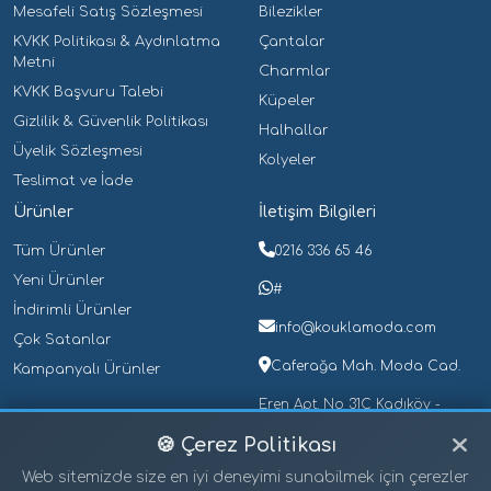
Mesafeli Satış Sözleşmesi
Bilezikler
Erkek Kolye
(0)
KVKK Politikası & Aydınlatma
Çantalar
Erkek Küpe
(0)
Metni
Charmlar
Erkek Piercing
(0)
KVKK Başvuru Talebi
Küpeler
Erkek Yüzük
(0)
Gizlilik & Güvenlik Politikası
Halhallar
Gece Lambaları
(0)
Üyelik Sözleşmesi
Kolyeler
Teslimat ve İade
Halhallar
(0)
Ürünler
İletişim Bilgileri
Kalem Kutuları
(0)
Tüm Ürünler
0216 336 65 46
Çelik Kalem Kutuları
(0)
Yeni Ürünler
Plastik Kalem Kutuları
(0)
#
İndirimli Ürünler
Kalemler
(0)
info@kouklamoda.com
Çok Satanlar
Güllü Kalemler
(0)
Caferağa Mah. Moda Cad.
Kampanyalı Ürünler
Işıklı Kalemler
(0)
Eren Apt. No 31C Kadıköy -
İstanbul
Tükenmez Kalemler
(0)
🍪 Çerez Politikası
Üçlü Set Kalemler
(0)
Web sitemizde size en iyi deneyimi sunabilmek için çerezler