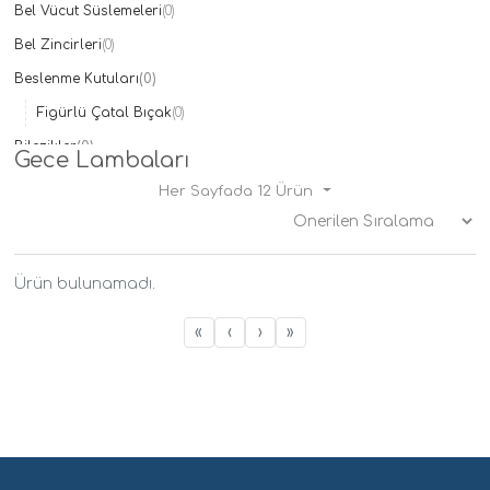
Bel Vücut Süslemeleri
(0)
Taç
(0)
Bel Zincirleri
The North Face
(0)
(0)
Ülker
(0)
Beslenme Kutuları
(0)
Xiaomi
(0)
Figürlü Çatal Bıçak
(0)
Bilezikler
(0)
Gece Lambaları
Çelik
(0)
Her Sayfada 12 Ürün
Doğal Taşlı
(0)
İsimli Bilezikler
(0)
Kelepçe
(0)
Ürün bulunamadı.
Mineli
(0)
«
‹
›
»
Çantalar
(0)
Charmlar
(0)
Çocuk Modelleri
(0)
Çocuk Bilezikleri
(0)
Çocuk Cüzdanları
(0)