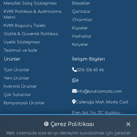
Mesafeli Satış Sözleşmesi
Bilezikler
Erkek Kolye
(0)
KVKK Politikası & Aydınlatma
Çantalar
Erkek Küpe
(0)
Metni
Charmlar
Erkek Piercing
(0)
KVKK Başvuru Talebi
Küpeler
Erkek Yüzük
(0)
Gizlilik & Güvenlik Politikası
Halhallar
Üyelik Sözleşmesi
Gece Lambaları
(0)
Kolyeler
Teslimat ve İade
Halhallar
(0)
Ürünler
İletişim Bilgileri
Kalem Kutuları
(0)
Tüm Ürünler
0216 336 65 46
Çelik Kalem Kutuları
(0)
Yeni Ürünler
#
Plastik Kalem Kutuları
(0)
İndirimli Ürünler
info@kouklamoda.com
Kalemler
(0)
Çok Satanlar
Güllü Kalemler
(0)
Caferağa Mah. Moda Cad.
Kampanyalı Ürünler
Işıklı Kalemler
(0)
Eren Apt. No 31C Kadıköy -
İstanbul
Tükenmez Kalemler
(0)
🍪 Çerez Politikası
Üçlü Set Kalemler
(0)
Web sitemizde size en iyi deneyimi sunabilmek için çerezler