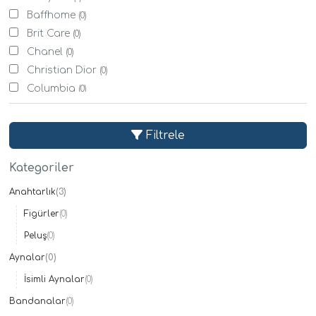
Baffhome
(0)
Brit Care
(0)
Chanel
(0)
Christian Dior
(0)
Columbia
(0)
Derimod
(0)
Eti
(0)
Filtrele
Evdema
(0)
Evy Baby
(0)
Kategoriler
Fisher Price
(0)
Anahtarlık
(3)
Givenchy
(0)
Figürler
(0)
Karaca Home
(0)
Koton
Peluş
(0)
(0)
Lacoste
(0)
Aynalar
(0)
Mystic
(0)
İsimli Aynalar
(0)
Nestle
(0)
Bandanalar
(0)
Sony
(1)