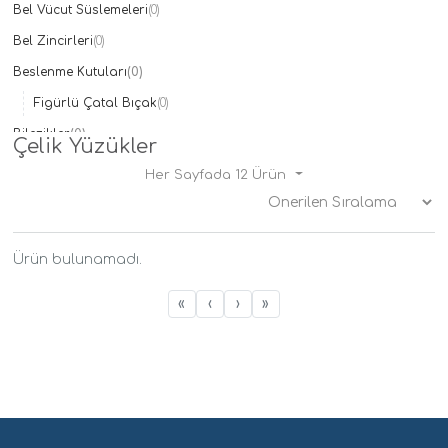
Bel Vücut Süslemeleri
(0)
Taç
(0)
Bel Zincirleri
The North Face
(0)
(0)
Ülker
(0)
Beslenme Kutuları
(0)
Xiaomi
(0)
Figürlü Çatal Bıçak
(0)
Bilezikler
(0)
Çelik Yüzükler
Çelik
(0)
Her Sayfada 12 Ürün
Doğal Taşlı
(0)
İsimli Bilezikler
(0)
Kelepçe
(0)
Ürün bulunamadı.
Mineli
(0)
«
‹
›
»
Çantalar
(0)
Charmlar
(0)
Çocuk Modelleri
(0)
Çocuk Bilezikleri
(0)
Çocuk Cüzdanları
(0)