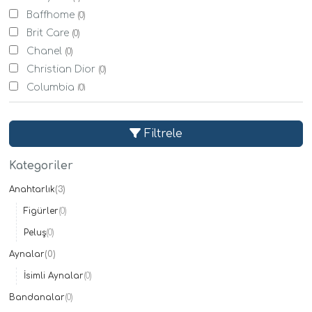
Baffhome
(0)
Brit Care
(0)
Chanel
(0)
Christian Dior
(0)
Columbia
(0)
Derimod
(0)
Eti
(0)
Filtrele
Evdema
(0)
Evy Baby
(0)
Kategoriler
Fisher Price
(0)
Anahtarlık
(3)
Givenchy
(0)
Figürler
(0)
Karaca Home
(0)
Koton
Peluş
(0)
(0)
Lacoste
(0)
Aynalar
(0)
Mystic
(0)
İsimli Aynalar
(0)
Nestle
(0)
Bandanalar
(0)
Sony
(1)