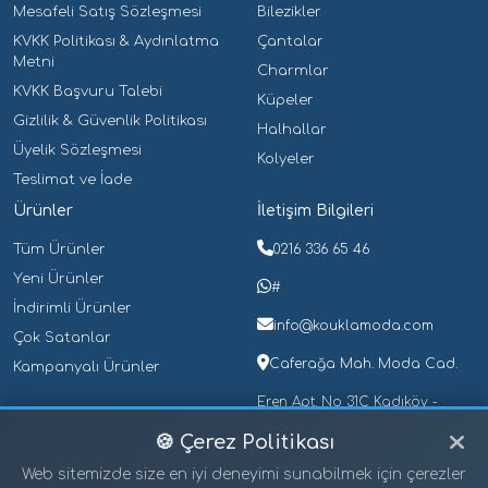
Mesafeli Satış Sözleşmesi
Bilezikler
Erkek Kolye
(0)
KVKK Politikası & Aydınlatma
Çantalar
Erkek Küpe
(0)
Metni
Charmlar
Erkek Piercing
(0)
KVKK Başvuru Talebi
Küpeler
Erkek Yüzük
(0)
Gizlilik & Güvenlik Politikası
Halhallar
Gece Lambaları
(0)
Üyelik Sözleşmesi
Kolyeler
Teslimat ve İade
Halhallar
(0)
Ürünler
İletişim Bilgileri
Kalem Kutuları
(0)
Tüm Ürünler
0216 336 65 46
Çelik Kalem Kutuları
(0)
Yeni Ürünler
Plastik Kalem Kutuları
(0)
#
İndirimli Ürünler
Kalemler
(0)
info@kouklamoda.com
Çok Satanlar
Güllü Kalemler
(0)
Caferağa Mah. Moda Cad.
Kampanyalı Ürünler
Işıklı Kalemler
(0)
Eren Apt. No 31C Kadıköy -
Tükenmez Kalemler
(0)
İstanbul
🍪 Çerez Politikası
Üçlü Set Kalemler
(0)
Web sitemizde size en iyi deneyimi sunabilmek için çerezler
Kar Küreleri
(0)